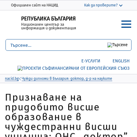
Моля,
THIS SITE IN ENGLISH
Официален сайт на НАЦИД
Как да проверите?
обърнете
Официалният сайт използва nacid.bg
внимание:
РЕПУБЛИКА БЪЛГАРИЯ
Домейнът nacid.bg принадлежи на
Национален център за
Този
Националния център за информация и
информация и документация
уебсайт
документация.
включва
система
Защитените уебсайтове използват HTTPS
за
Заключване
или
https://
означава, че сте
Е-УСЛУГИ
ENGLISH
достъпност.
се свързали безопасно с уебсайта nacid.bg
Споделяйте чувствителна информация
само на официални, защитени уебсайтове.
nacid.bg
Чужди дипломи в България: доктор, д-р на науките
Признаване на
придобито висше
образование в
чуждестранни висши
училища: ОНС „доктор”,