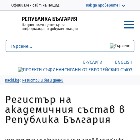
Моля,
THIS SITE IN ENGLISH
Официален сайт на НАЦИД
Как да проверите?
обърнете
Официалният сайт използва nacid.bg
внимание:
РЕПУБЛИКА БЪЛГАРИЯ
Домейнът nacid.bg принадлежи на
Национален център за
Този
Националния център за информация и
информация и документация
уебсайт
документация.
включва
система
Защитените уебсайтове използват HTTPS
за
Заключване
или
https://
означава, че сте
Е-УСЛУГИ
ENGLISH
достъпност.
се свързали безопасно с уебсайта nacid.bg
Споделяйте чувствителна информация
само на официални, защитени уебсайтове.
nacid.bg
Регистри и бази данни
Регистър на
академичния състав в
Република България