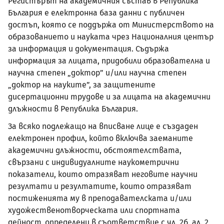
Регистърът на академичния състав в Република
България е електронна база данни с публичен
достъп, която се поддържа от Министерството на
образованието и науката чрез Националния център
за информация и документация. Съдържа
информация за лицата, придобили образователна и
научна степен „доктор” и/или научна степен
„доктор на науките”, за защитените
дисертационни трудове и за лицата на академични
длъжности в Република България.
За всяко подлежащо на вписване лице е създаден
електронен профил, който включва заеманите
академични длъжности, обстоятелствата,
свързани с индивидуалните наукометрични
показатели, които отразяват неговите научни
резултати и резултатите, които отразяват
постиженията му в преподавателската и/или
художественотворческата или спортната
дейност, определени в съответствие с чл. 2б, ал. 2