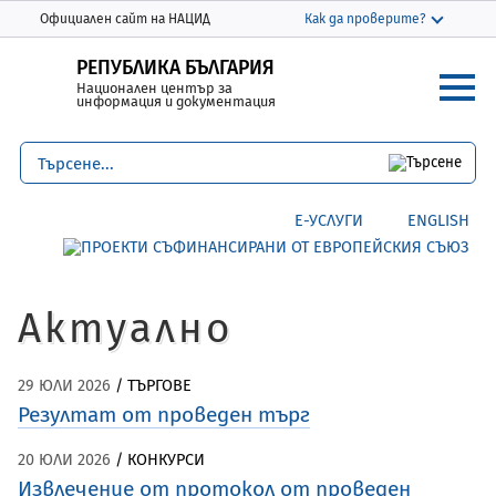
Моля,
THIS SITE IN ENGLISH
Официален сайт на НАЦИД
Как да проверите?
обърнете
Официалният сайт използва nacid.bg
внимание:
РЕПУБЛИКА БЪЛГАРИЯ
Домейнът nacid.bg принадлежи на
Национален център за
Този
Националния център за информация и
информация и документация
уебсайт
документация.
включва
система
Защитените уебсайтове използват HTTPS
за
Заключване
или
https://
означава, че сте
Е-УСЛУГИ
ENGLISH
достъпност.
се свързали безопасно с уебсайта nacid.bg
Споделяйте чувствителна информация
само на официални, защитени уебсайтове.
Актуално
29 ЮЛИ 2026
/ ТЪРГОВЕ
Резултат от проведен търг
20 ЮЛИ 2026
/ КОНКУРСИ
Извлечение от протокол от проведен