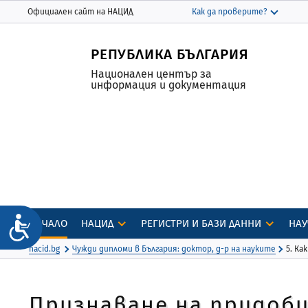
Моля,
THIS SITE IN ENGLISH
Официален сайт на НАЦИД
Как да проверите?
обърнете
Официалният сайт използва nacid.bg
внимание:
Домейнът nacid.bg принадлежи на
РЕПУБЛИКА БЪЛГАРИЯ
Този
Националния център за информация и
уебсайт
Национален център за
документация.
информация и документация
включва
система
за
достъпност.
Натиснете
Control-
F11,
за
Достъпност
да
НАЧАЛО
НАЦИД
РЕГИСТРИ И БАЗИ ДАННИ
НАУ
настроите
nacid.bg
Чужди дипломи в България: доктор, д-р на науките
5. Ка
уебсайта
към
хора
Признаване на придоб
със