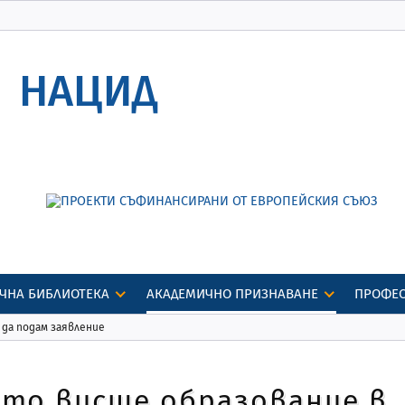
Защитените уебсайтове използват HTTPS
Заключване
или
https://
означава, че сте
НАЦИД
се свързали безопасно с уебсайта nacid.bg
Споделяйте чувствителна информация само
на официални, защитени уебсайтове.
ЧНА БИБЛИОТЕКА
АКАДЕМИЧНО ПРИЗНАВАНЕ
ПРОФЕ
к да подам заявление
ито висше образование в