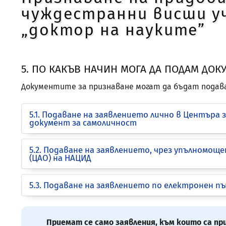
чуждестранни висши уч
зрителни
увреждания,
„доктор на науките”
които
използват
екранен
5. ПО КАКЪВ НАЧИН МОГА ДА ПОДАМ ДОК
четец;
Натиснете
Документите за признаване могат да бъдат подава
Control-
F10,
5.1. Подаване на заявлението лично в Центъра
за
документ за самоличност
да
отворите
5.2. Подаване на заявлението, чрез упълномо
меню
(ЦАО) на НАЦИД
за
достъпност.
5.3. Подаване на заявлението по електронен п
Приемат се само заявления, към които са пр