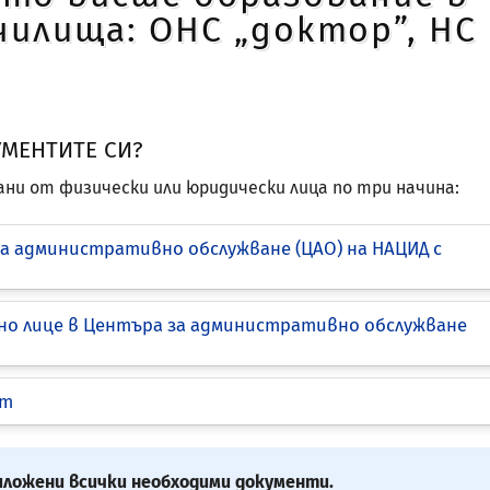
илища: ОНС „доктор”, НС
УМЕНТИТЕ СИ?
ни от физически или юридически лица по три начина:
 за административно обслужване (ЦАО) на НАЦИД с
щено лице в Центъра за административно обслужване
ът
иложени всички необходими документи.