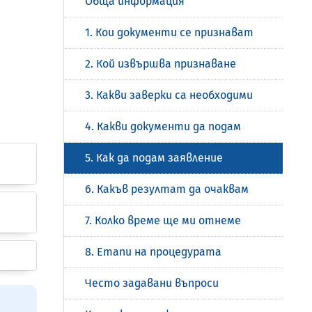
Обща информация
1. Кои документи се признават
2. Кой извършва признаване
3. Какви заверки са необходими
4. Какви документи да подам
5. Как да подам заявление
6. Какъв резултат да очаквам
7. Колко време ще ми отнеме
8. Етапи на процедурата
Често задавани въпроси