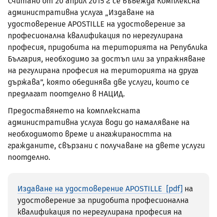
Считано от 20 април 2015 г. се въвежда Комплексна
административна услуга „Издаване на
удостоверение APOSTILLE на удостоверение за
професионална квалификация по нерегулирана
професия, придобита на територията на Република
България, необходимо за достъп или за упражняване
на регулирана професия на територията на друга
държава”, която обединява две услуги, които се
предлагат поотделно в НАЦИД.
Предоставянето на комплексната
административна услуга води до намаляване на
необходимото време и ангажираността на
гражданите, свързани с получаване на двете услуги
поотделно.
Издаване на удостоверение APOSTILLE
на
удостоверение за придобита професионална
квалификация по нерегулирана професия на