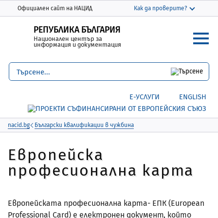
Моля,
THIS SITE IN ENGLISH
Официален сайт на НАЦИД
Как да проверите?
обърнете
Официалният сайт използва nacid.bg
внимание:
РЕПУБЛИКА БЪЛГАРИЯ
Домейнът nacid.bg принадлежи на
Национален център за
Този
Националния център за информация и
информация и документация
уебсайт
документация.
включва
система
Защитените уебсайтове използват HTTPS
за
Заключване
или
https://
означава, че сте
Е-УСЛУГИ
ENGLISH
достъпност.
се свързали безопасно с уебсайта nacid.bg
Споделяйте чувствителна информация
само на официални, защитени уебсайтове.
nacid.bg
Български квалификации в чужбина
Европейска
професионална карта
Европейската професионална карта- ЕПК (European
Professional Card) е електронен документ, който