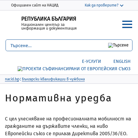
Моля,
THIS SITE IN ENGLISH
Официален сайт на НАЦИД
Как да проверите?
обърнете
Официалният сайт използва nacid.bg
внимание:
РЕПУБЛИКА БЪЛГАРИЯ
Домейнът nacid.bg принадлежи на
Национален център за
Този
Националния център за информация и
информация и документация
уебсайт
документация.
включва
система
Защитените уебсайтове използват HTTPS
за
Заключване
или
https://
означава, че сте
Е-УСЛУГИ
ENGLISH
достъпност.
се свързали безопасно с уебсайта nacid.bg
Споделяйте чувствителна информация
само на официални, защитени уебсайтове.
nacid.bg
Български квалификации в чужбина
Нормативна уредба
С цел улесняване на професионалната мобилност на
гражданите на държавите членки, на ниво
Европейски съюз се прилага Директива 2005/36/ЕО.