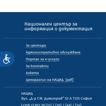
Национален център за
информация и документация
За центъра
Административно обслужване
Достъпност
Портал за е-услуги
За контакти
Анкета
Ценоразпис на НАЦИД
НАЦИД
бул. „Д-р Г.М. Димитров” 52 А 1125 София
(+359 2) 817 38 [31] / [36] / [49] / [24]