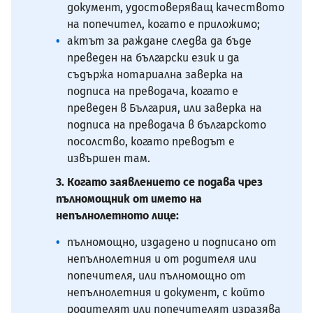
документ, удостоверяващ качеството
на попечител, когато е приложимо;
актът за раждане следва да бъде
преведен на български език и да
съдържа нотариална заверка на
подписа на преводача, когато е
преведен в България, или заверка на
подписа на преводача в българското
посолство, когато преводът е
извършен там.
3. Когато заявлението се подава чрез
пълномощник от името на
непълнолетното лице:
пълномощно, издадено и подписано от
непълнолетния и от родителя или
попечителя, или пълномощно от
непълнолетния и документ, с който
родителят или попечителят изразява