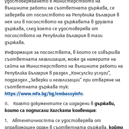
удостоверяването в Министерството на
външните работи на съответната държава, се
заверява от посолството на Република България в
нея или в посолството на държавата в другата
държава, след което се удостоверява от
посолството на Република България в тази
държава.
Информация за посолствата, в които се извършва
съответната легализация, може да намерите на
сайта на Министерството на външните работи на
Република България в раздел „Консулски услуги“,
подраздел „Заверки и легализации“ при отваряне на
съответната държава тук:
https://www.mfa.bg/bg/embassyinfo
.
II. Когато документите са издадени в
държави,
които са подписали Хагската конвенция
:
1. Автентичността се удостоверява от
оправомощен орган в съответната държава,
който