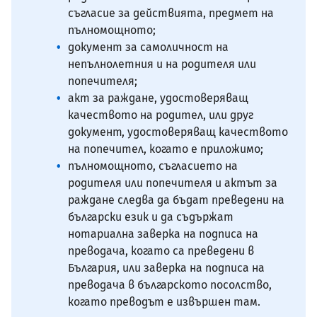
съгласие за действията, предмет на
пълномощното;
документ за самоличност на
непълнолетния и на родителя или
попечителя;
акт за раждане, удостоверяващ
качеството на родител, или друг
документ, удостоверяващ качеството
на попечител, когато е приложимо;
пълномощното, съгласието на
родителя или попечителя и актът за
раждане следва да бъдат преведени на
български език и да съдържат
нотариална заверка на подписа на
преводача, когато са преведени в
България, или заверка на подписа на
преводача в българското посолство,
когато преводът е извършен там.