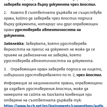
заверява подписа върху документа чрез Апостил
.
2. Когато в съответната държава не съществува
орган, който да заверява чрез Апостил подписа
върху документа, нотариус или друг оправомощен
орган
удостоверява автентичността на
документа
.
Забележка
:
Заверката, която удостоверява
верността на препис на документ не може да се
приеме на равнозначна на заверка, която
удостоверява автентичността на документа
.
3. Оправомощен орган заверява подписа на лицето,
извършило удостоверяването по т. 2,
чрез Апостил
.
Информация за националните органи, оправомощени
да издават удостоверения Апостил, може да
намерите на сайта на Хагската конвенция при
отваряне на съответната държава тук:
https://www.hcch.net/en/instruments/conventions/authori