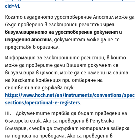
cid=41
.
Когато издаденото удостоверение Апостил може да
бъде проверено в електронен регистър
чрез
визуализирането на удостоверения документ и
издадения Апостил
, документът може да не се
представя в оригинал.
Информация за електронните регистри, в които
може да проверите дали Вашият документ се
визуализира в цялост, може да се намери на сайта
на Хагската конвенция при отваряне на
съответната държава тук:
https://www.hcch.net/en/instruments/conventions/special
sections/operational-e-registers
.
III. Документите трябва да бъдат преведени на
български език. Ако са преведени в Република
България, следва да съдържат нотариална заверка
на подписа на преводача. Ако са преведени в