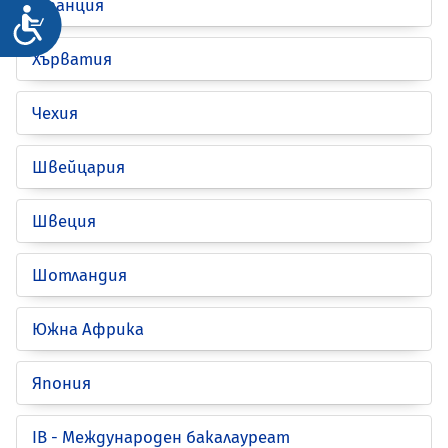
Франция
Достъпност
Хърватия
Чехия
Швейцария
Швеция
Шотландия
Южна Африка
Япония
IB - Международен бакалауреат