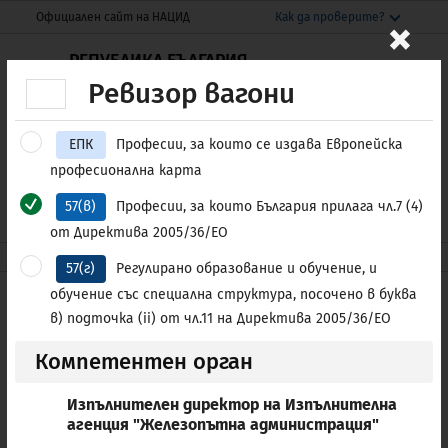
Моля,
THIS SITE IN ENGLISH
×
Официален сайт на НАЦИД
Как да проверите?
обърнете
Официалният сайт използва nacid.bg
внимание:
РЕПУБЛИКА БЪЛГАРИЯ
Домейнът nacid.bg принадлежи на
Национален център за
Този
Ревизор вагони
Националния център за информация и
информация и документация
уебсайт
документация.
включва
ЕПК
Професии, за които се издава Европейска
система
Защитените уебсайтове използват HTTPS
професионална карта
за
Заключване
или
https://
означава, че сте
Е-УСЛУГИ
ENGLISH
достъпност.
57(в)
Професии, за които България прилага чл.7 (4)
се свързали безопасно с уебсайта nacid.bg
Споделяйте чувствителна информация
от Директива 2005/36/ЕО
само на официални, защитени уебсайтове.
nacid.bg
Професионални квалификации
57(г)
Регулирано образование и обучение, и
обучение със специална структура, посочено в буква
Списък на регулираните
в) подточка (ii) от чл.11 на Директива 2005/36/ЕО
професии в България
Компетентен орган
ПО АЗБУЧЕН РЕД
ПО КАТЕГОРИЯ
Изпълнителен директор на Изпълнителна
агенция "Железопътна администрация"