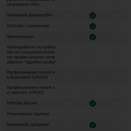
полетите) (FDL)
Помощник-фармацевт
Постови стрелочник
Прелезопазач
Преподавател по практ
ика по специалностите
от професионално напр
авление "Здравни грижи"
Професионален пилот н
а вертолет (CPL(H))
Професионален пилот н
а самолет (CPL(A))
Ревизор вагони
Регистриран одитор
Рентгенов лаборант