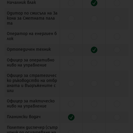
Началник влак
Одитор по смисъла на За
кона за Сметната пала
та
Оператор на енергиен б
лок
Ортопедичен техник
Офицер за оперативно
ниво на управление
Офицер за стратегичес
ко ръководство на отбр
аната и въоръжените с
или
Офицер за тактическо
ниво на управление
Планински водач
Полетен диспечер (сътр
удник по осигуряване на