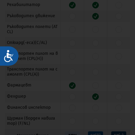
Рехабилитатор
Ръководител движение
Ръководител полети (AT
CL)
Стюард(-еса)(C/AL)
Достъпност
Транспортен пилот на в
ертолет (CPL(H))
Транспортен пилот на с
амолет (CPL(A))
Фармацевт
Фелдшер
Финансов инспектор
Щурман (борден навига
тор) (F/NL)