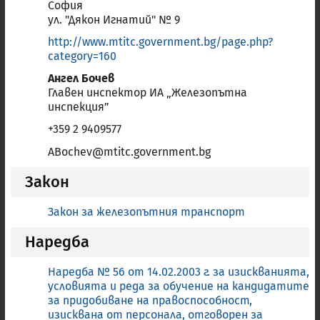
София
ЕПК
Списък
с професии, за които се издава
ул. "Дякон Игнатий" № 9
Европейска професионална карта
http://www.mtitc.government.bg/page.php?
category=160
57(в)
Списък
на всички професии, за които
Ангел Бочев
България прилага чл.7 (4) от Директива 2005/36/ЕО
Главен инспектор ИА „Железопътна
инспекция”
57(г)
Списък
на регулирано образование и
+359 2 9409577
обучение, и обучение със специална структура,
ABochev@mtitc.government.bg
посочено в буква в) подточка (ii) от чл.11 на
Директива 2005/36/ЕО
Закон
Закон за железопътния транспорт
Наименование
ЕПК
57(в)
57(г)
Наредба
Адвокат
Наредба № 56 от 14.02.2003 г. за изискванията,
Акушерка
условията и реда за обучение на кандидатите
за придобиване на правоспособност,
Архивист
изисквана от персонала, отговорен за