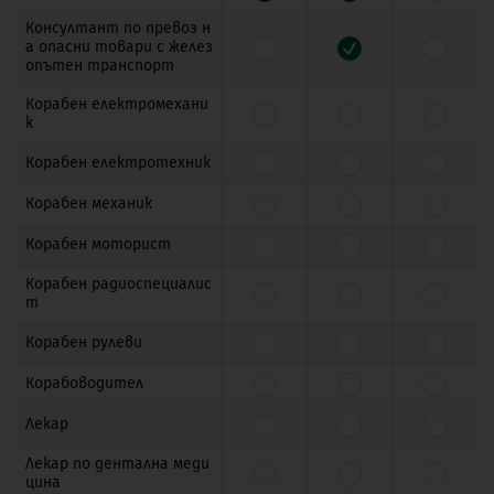
Консултант по превоз н
а опасни товари с желез
опътен транспорт
Корабен електромехани
к
Корабен електротехник
Корабен механик
Корабен моторист
Корабен радиоспециалис
т
Корабен рулеви
Корабоводител
Лекар
Лекар по дентална меди
цина