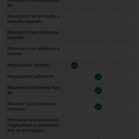
Машинист на кулокрано
ве
Машинист на мостови и
козлови кранове
Машинист на портални
кранове
Машинист на щабелни к
ранове
Медицинска сестра
Медицински лаборант
Механик контактна мре
жа
Механик осигурителна
техника
Монтьор по монтиране,
поддържане и ремонтир
ане на асансьори