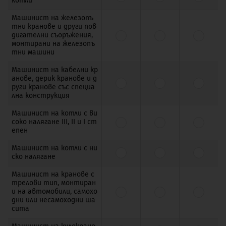
котли
Машинист на железопъ
тни кранове и други пов
дигателни съоръжения,
монтирани на железопъ
тни машини
Машинист на кабелни кр
анове, дерик кранове и д
руги кранове със специа
лна конструкция
Машинист на котли с ви
соко налягане III, II и I ст
епен
Машинист на котли с ни
ско налягане
Машинист на кранове с
трелови тип, монтиран
и на автомобили, самохо
дни или несамоходни ша
сита