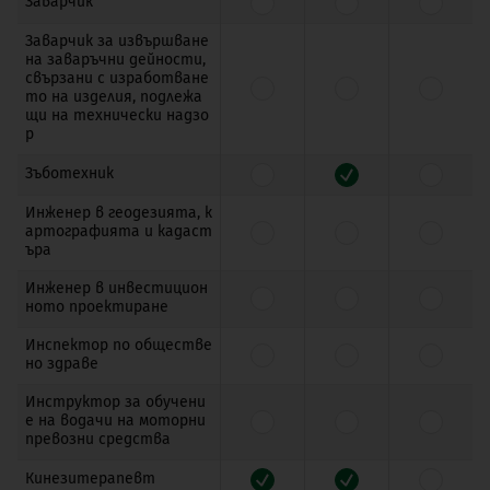
Заварчик
Заварчик за извършване
на заваръчни дейности,
свързани с изработване
то на изделия, подлежа
щи на технически надзо
р
Зъботехник
Инженер в геодезията, к
артографията и кадаст
ъра
Инженер в инвестицион
ното проектиране
Инспектор по обществе
но здраве
Инструктор за обучени
е на водачи на моторни
превозни средства
Кинезитерапевт