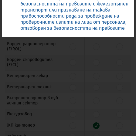
безопасността на превозите с железопътен
Архитект
транспорт или признаване на такава
правоспособности реда за провеждане на
Борден инженер (F/EL)
проверочните изпити на лица от персонала,
отговорен за безопасността на превозите
Борден оператор - (F/O
L)
Борден радиооператор -
(F/ROL)
Борден съпроводител
(F/CL)
Ветеринарен лекар
Ветеринарен техник
Вътрешен одитор в пуб
личния сектор
Екскурзовод
ЖП кантонер