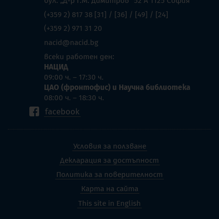
бул. „Д-р Г.М. Димитров” 52 А 1125 София
(+359 2) 817 38 [31] / [36] / [49] / [24]
(+359 2) 971 31 20
nacid@nacid.bg
всеки работен ден:
НАЦИД
09:00 ч. – 17:30 ч.
ЦАО (фронтофис) и Научна библиотека
08:00 ч. – 18:30 ч.
facebook
Условия за ползване
Декларация за достъпност
Политика за поверителност
Карта на сайта
This site in English