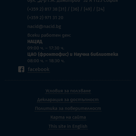
бул. „Д-р Г.М. Димитров” 52 А 1125 София
(+359 2) 817 38 [31] / [36] / [49] / [24]
(+359 2) 971 31 20
nacid@nacid.bg
всеки работен ден:
НАЦИД
09:00 ч. – 17:30 ч.
ЦАО (фронтофис) и Научна библиотека
08:00 ч. – 18:30 ч.
facebook
Условия за ползване
Декларация за достъпност
Политика за поверителност
Карта на сайта
This site in English