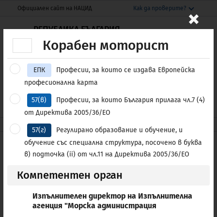
Моля,
THIS SITE IN ENGLISH
×
Официален сайт на НАЦИД
Как да проверите?
обърнете
Официалният сайт използва nacid.bg
внимание:
РЕПУБЛИКА БЪЛГАРИЯ
Домейнът nacid.bg принадлежи на
Национален център за
Този
Корабен моторист
Националния център за информация и
информация и документация
уебсайт
документация.
включва
ЕПК
Професии, за които се издава Европейска
система
Защитените уебсайтове използват HTTPS
професионална карта
за
Заключване
или
https://
означава, че сте
Е-УСЛУГИ
ENGLISH
достъпност.
57(в)
Професии, за които България прилага чл.7 (4)
се свързали безопасно с уебсайта nacid.bg
Споделяйте чувствителна информация
от Директива 2005/36/ЕО
само на официални, защитени уебсайтове.
nacid.bg
Професионални квалификации
57(г)
Регулирано образование и обучение, и
обучение със специална структура, посочено в буква
Списък на регулираните
в) подточка (ii) от чл.11 на Директива 2005/36/ЕО
професии в България
Компетентен орган
ПО АЗБУЧЕН РЕД
ПО КАТЕГОРИЯ
Изпълнителен директор на Изпълнителна
агенция "Морска администрация