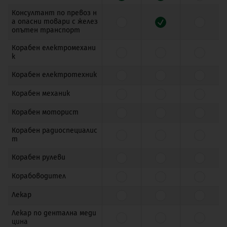
Консултант по превоз н
а опасни товари с желез
опътен транспорт
Корабен електромехани
к
Корабен електротехник
Корабен механик
Корабен моторист
Корабен радиоспециалис
т
Корабен рулеви
Корабоводител
Лекар
Лекар по дентална меди
цина