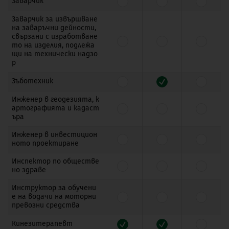
Заварчик
Заварчик за извършване
на заваръчни дейности,
свързани с изработване
то на изделия, подлежа
щи на технически надзо
р
Зъботехник
Инженер в геодезията, к
артографията и кадаст
ъра
Инженер в инвестицион
ното проектиране
Инспектор по обществе
но здраве
Инструктор за обучени
е на водачи на моторни
превозни средства
Кинезитерапевт