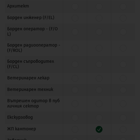
Архитект
Борден инженер (F/EL)
Борден оператор - (F/O
L)
Борден радиооператор -
(F/ROL)
Борден съпроводител
(F/CL)
Ветеринарен лекар
Ветеринарен техник
Вътрешен одитор в пуб
личния сектор
Екскурзовод
ЖП кантонер