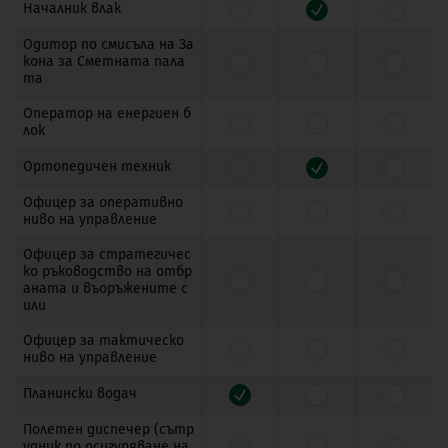
Началник влак
Одитор по смисъла на За
кона за Сметната пала
та
Оператор на енергиен б
лок
Ортопедичен техник
Офицер за оперативно
ниво на управление
Офицер за стратегичес
ко ръководство на отбр
аната и въоръжените с
или
Офицер за тактическо
ниво на управление
Планински водач
Полетен диспечер (сътр
удник по осигуряване на