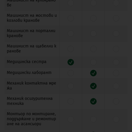
Машинист на кулокрано
ве
Машинист на мостови и
козлови кранове
Машинист на портални
кранове
Машинист на щабелни к
ранове
Медицинска сестра
Медицински лаборант
Механик контактна мре
жа
Механик осигурителна
техника
Монтьор по монтиране,
поддържане и ремонтир
ане на асансьори