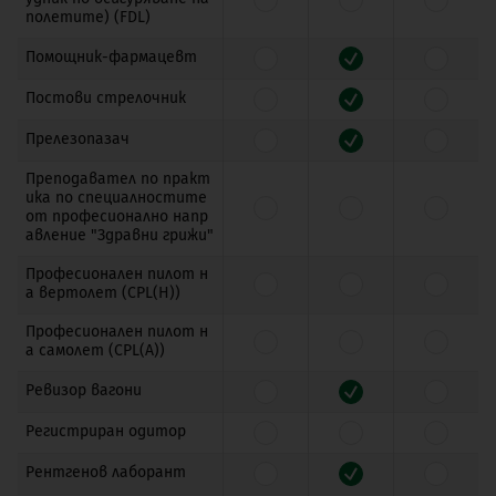
полетите) (FDL)
Помощник-фармацевт
Постови стрелочник
Прелезопазач
Преподавател по практ
ика по специалностите
от професионално напр
авление "Здравни грижи"
Професионален пилот н
а вертолет (CPL(H))
Професионален пилот н
а самолет (CPL(A))
Ревизор вагони
Регистриран одитор
Рентгенов лаборант