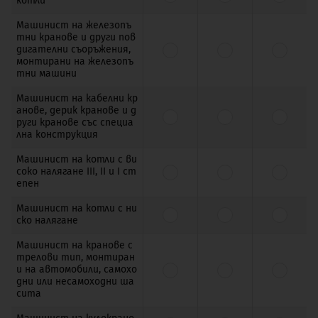
котли
Машинист на железопъ
тни кранове и други пов
дигателни съоръжения,
монтирани на железопъ
тни машини
Машинист на кабелни кр
анове, дерик кранове и д
руги кранове със специа
лна конструкция
Машинист на котли с ви
соко налягане III, II и I ст
епен
Машинист на котли с ни
ско налягане
Машинист на кранове с
трелови тип, монтиран
и на автомобили, самохо
дни или несамоходни ша
сита