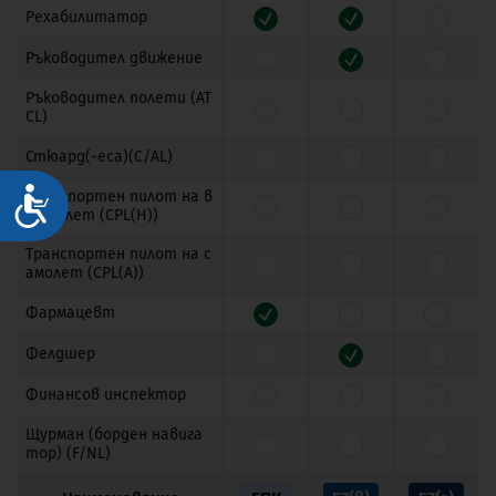
Рехабилитатор
Ръководител движение
Ръководител полети (AT
CL)
Стюард(-еса)(C/AL)
Достъпност
Транспортен пилот на в
ертолет (CPL(H))
Транспортен пилот на с
амолет (CPL(A))
Фармацевт
Фелдшер
Финансов инспектор
Щурман (борден навига
тор) (F/NL)