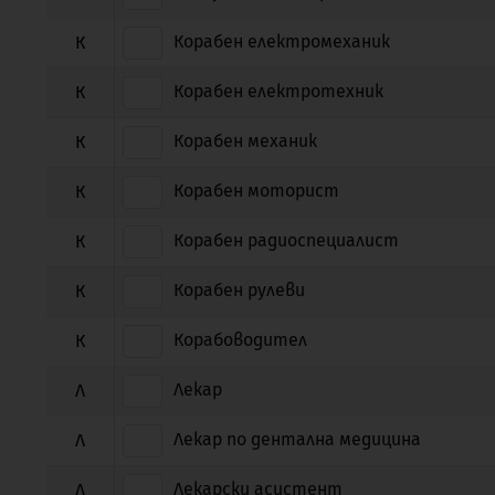
Корабен електромеханик
К
Корабен електротехник
К
Корабен механик
К
Корабен моторист
К
Корабен радиоспециалист
К
Корабен рулеви
К
Корабоводител
К
Лекар
Л
Лекар по дентална медицина
Л
Лекарски асистент
Л