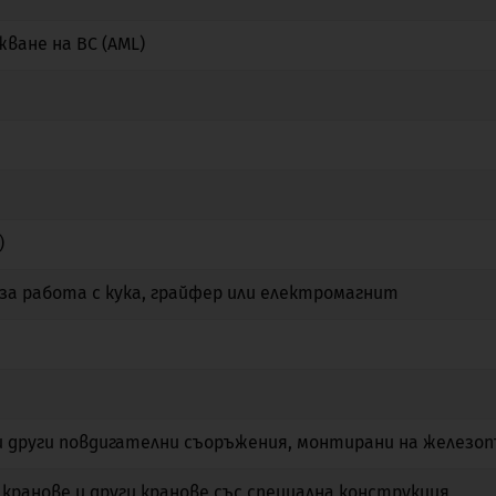
ване на ВС (AML)
Не
Не
Не
Не
Да
Не
Не
Да
Не
Не
Да
Не
)
Не
Да
Не
за работа с кука, грайфер или електромагнит
Не
Не
Не
Не
Не
Не
Не
Не
Не
 други повдигателни съоръжения, монтирани на железо
Не
Не
Не
кранове и други кранове със специална конструкция
Не
Не
Не