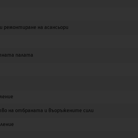
Не
Да
Не
и ремонтиране на асансьори
Не
Не
Не
Не
Да
Не
етната палата
Не
Не
Не
Не
Не
Не
Не
Да
Не
вление
Не
Не
Не
тво на отбраната и въоръжените сили
Не
Не
Не
вление
Не
Не
Не