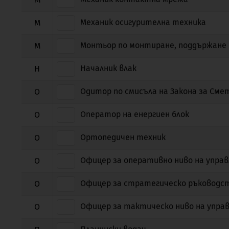
Механик осигурителна техника
М
Монтьор по монтиране, поддържане 
М
Началник влак
Н
Одитор по смисъла на Закона за См
О
Оператор на енергиен блок
О
Ортопедичен техник
О
Офицер за оперативно ниво на упра
О
Офицер за стратегическо ръководс
О
Офицер за тактическо ниво на упра
О