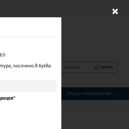
×
/ЕО
тура, посочено в буква
Е-УСЛУГИ
ENGLISH
СИОНАЛНИ КВАЛИФИКАЦИИ
СРЕДНО ОБРАЗОВАНИЕ
трация"
 в България