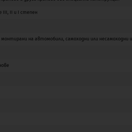
II, II и I степен
Не
Не
Не
Не
Не
Не
 монтирани на автомобили, самоходни или несамоходни
Не
Не
Не
Не
Не
Не
нове
Не
Не
Не
Не
Не
Не
Не
Не
Не
Да
Не
Не
Не
Да
Не
Не
Да
Не