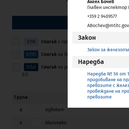
Ангел Бочев
зрителни
Главен инспектор
увреждания,
+359 2 9409577
които
ПО АЗБУЧЕН РЕД
ABochev@mtitc.gov
използват
екранен
Закон
четец;
ЕПК
Списък
с професии, за които се издав
Натиснете
Закон за железоп
Control-
57(в)
Списък
на всички професии, за които Б
Наредба
F10,
57(г)
Списък
на регулирано образование и обу
за
Наредба № 56 от 1
ЕО
да
придобиване на пр
отворите
превозите с желе
меню
провеждане на пр
за
Група
превозите
достъпност.
Адвокат
А
Акушерка
А