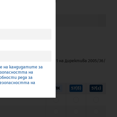
ПО КАТЕГОРИЯ
ква в) подточка (ii) от чл.11 на Директива 2005/36/
ние на кандидатите за
безопасността на
обности реда за
безопасността на
ЕПК
57(в)
57(г)