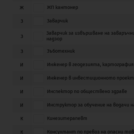
ЖП кантонер
Ж
Заварчик
З
Заварчик за извършване на заваръчн
З
надзор
Зъботехник
З
Инженер в геодезията, картографи
И
Инженер в инвестиционното проект
И
Инспектор по обществено здраве
И
Инструктор за обучение на водачи 
И
Кинезитерапевт
К
Консултант по превоз на опасни то
К