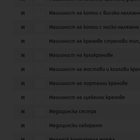
Машинист на котли с високо налягане I
М
Машинист на котли с ниско налягане
М
Машинист на кранове стрелови тип,
М
Машинист на кулокранове
М
Машинист на мостови и козлови кра
М
Машинист на портални кранове
М
Машинист на щабелни кранове
М
Медицинска сестра
М
Медицински лаборант
М
Механик контактна мрежа
М