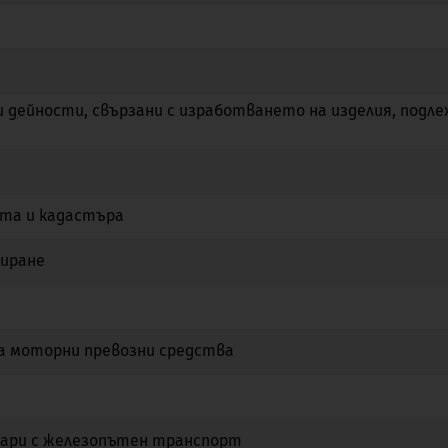
Не
Да
Не
Не
Не
Не
и дейности, свързани с изработването на изделия, подл
Не
Не
Не
Не
Да
Не
ята и кадастъра
Не
Не
Не
иране
Не
Не
Не
Не
Не
Не
на моторни превозни средства
Не
Не
Не
Да
Да
Не
вари с железопътен транспорт
Не
Да
Не