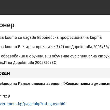
Защитените уебсайтове използват HTTPS
Заключване
или
https://
означава, че сте
НАЦИД
се свързали безопасно с уебсайта nacid.bg
онер
Споделяйте чувствителна информация само
на официални, защитени уебсайтове.
за които се издава Европейска професионална карта
за които България прилага чл.7 (4) от Директива 2005/36
 образование и обучение, и обучение със специална струк
 чл.11 на Директива 2005/36/ЕО
рган
ЧНА БИБЛИОТЕКА
АКАДЕМИЧНО ПРИЗНАВАНЕ
ПРОФЕ
ектор на Изпълнителна агенция "Железопътна админис
" № 9
overnment.bg/page.php?category=160
регулираните професии