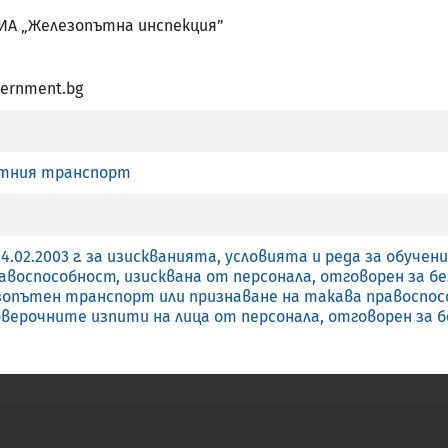
 ИА „Железопътна инспекция”
ernment.bg
а Европейска професионална карта
ътния транспорт
ългария прилага чл.7 (4) от Директива 2005/36/ЕО
чение, и обучение със специална структура, посочено в бу
4.02.2003 г. за изискванията, условията и реда за обуче
авоспособност, изисквана от персонала, отговорен за 
зопътен транспорт или признаване на такава правоспос
оверочните изпити на лица от персонала, отговорен за 
Наименование
Не
Не
Не
Не
Не
Не