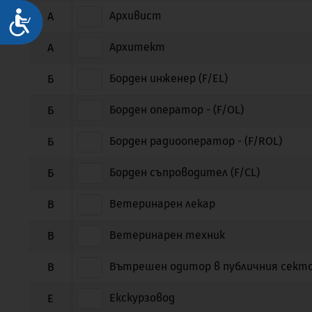
Достъпност
Архивист
А
Архитект
А
Борден инженер (F/EL)
Б
Борден оператор - (F/OL)
Б
Борден радиооператор - (F/ROL)
Б
Борден съпроводител (F/CL)
Б
Ветеринарен лекар
В
Ветеринарен техник
В
Вътрешен одитор в публичния сект
В
Екскурзовод
Е