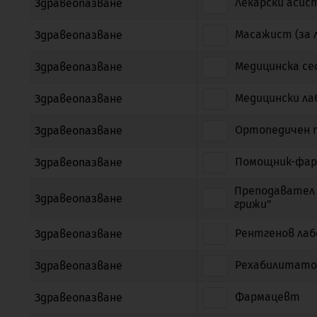
Лекарски аси
Здравеопазване
Масажист (за л
Здравеопазване
Медицинска с
Здравеопазване
Медицински л
Здравеопазване
Ортопедичен 
Здравеопазване
Помощник-фа
Здравеопазване
Преподавател 
Здравеопазване
грижи"
Рентгенов ла
Здравеопазване
Рехабилитато
Здравеопазване
Фармацевт
Здравеопазване