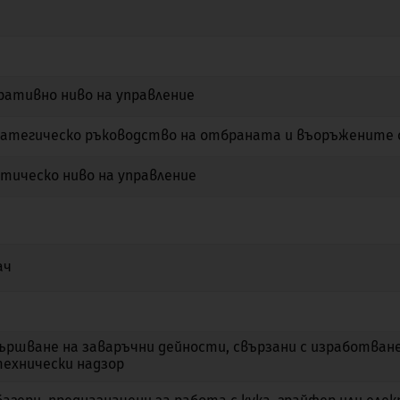
Не
Да
Не
Не
Не
Не
ративно ниво на управление
Не
Не
Не
атегическо ръководство на отбраната и въоръжените 
Не
Не
Не
тическо ниво на управление
Не
Не
Не
Не
Не
Не
ач
Да
Не
Не
Не
Не
Не
вършване на заваръчни дейности, свързани с изработване
Не
Не
Не
ехнически надзор