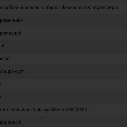
 превоз на опасни товари с железопътен транспорт
Не
Да
Не
ромеханик
Не
Не
Не
тротехник
Не
Не
Не
ик
Не
Не
Не
рист
Не
Не
Не
специалист
Не
Не
Не
и
Не
Не
Не
л
Не
Не
Не
ащи техническо обслужване на ВС (AML)
Не
Не
Не
машинист
Не
Да
Не