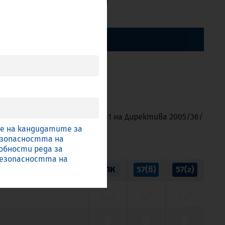
ПО КАТЕГОРИЯ
ква в) подточка (ii) от чл.11 на Директива 2005/36/
ние на кандидатите за
безопасността на
обности реда за
безопасността на
ЕПК
57(в)
57(г)