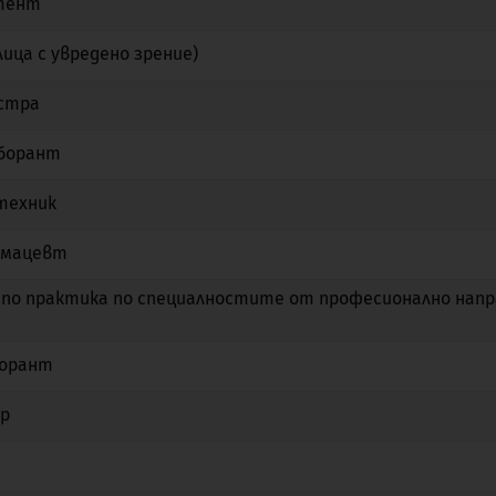
стент
Не
Да
Не
ица с увредено зрение)
Не
Да
Не
естра
Да
Не
Не
аборант
Не
Да
Не
техник
Не
Да
Не
рмацевт
Не
Да
Не
по практика по специалностите от професионално напр
Не
Не
Не
борант
Не
Да
Не
р
Да
Да
Не
Да
Не
Не