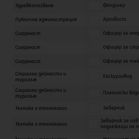
Фелдшер
Здравеопазване
Архивист
Публична администрация
Офицер за опе
Сигурност
Офицер за стр
Сигурност
Офицер за так
Сигурност
Социални дейности и
Екскурзовод
туризъм
Социални дейности и
Планински вод
туризъм
Заварчик
Техника и технологии
Заварчик за из
Техника и технологии
подлежащи на т