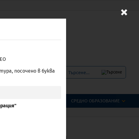
×
/ЕО
тура, посочено в буква
Е-УСЛУГИ
ENGLISH
СИОНАЛНИ КВАЛИФИКАЦИИ
СРЕДНО ОБРАЗОВАНИЕ
трация"
 в България