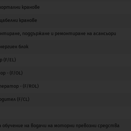
портални кранове
Не
Не
Не
щабелни кранове
Не
Не
Не
нтиране, поддържане и ремонтиране на асансьори
Не
Не
Не
нергиен блок
Не
Не
Не
 (F/EL)
Не
Не
Не
р - (F/OL)
Не
Не
Не
ератор - (F/ROL)
Не
Не
Не
одител (F/CL)
Не
Не
Не
Не
Да
Не
 обучение на водачи на моторни превозни средства
Не
Не
Не