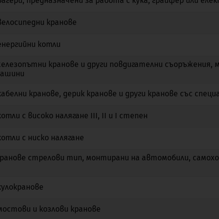
агери, предназначени за работа с кука, грайфер или ел
Не
Не
Не
елосипедни кранове
Не
Не
Не
нергийни котли
Не
Не
Не
елезопътни кранове и други повдигателни съоръжения, 
Не
Не
Не
машини
абелни кранове, дерик кранове и други кранове със спец
Не
Не
Не
тли с високо налягане III, II и I степен
Не
Не
Не
отли с ниско налягане
Не
Не
Не
ранове стрелови тип, монтирани на автомобили, самохо
Не
Не
Не
улокранове
Не
Не
Не
остови и козлови кранове
Не
Не
Не