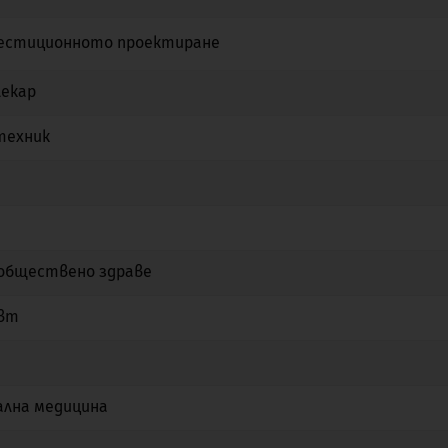
вестиционното проектиране
Не
Не
Не
лекар
Не
Не
Не
техник
Не
Не
Не
Не
Не
Не
Не
Да
Не
 обществено здраве
Не
Не
Не
вт
Да
Да
Не
Не
Не
Не
ална медицина
Не
Не
Не