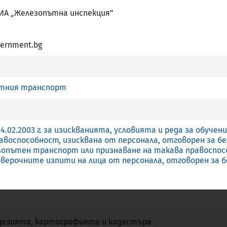
 ИА „Железопътна инспекция”
ernment.bg
а Европейска професионална карта
ътния транспорт
ългария прилага чл.7 (4) от Директива 2005/36/ЕО
чение, и обучение със специална структура, посочено в бу
4.02.2003 г. за изискванията, условията и реда за обуче
авоспособност, изисквана от персонала, отговорен за 
зопътен транспорт или признаване на такава правоспос
оверочните изпити на лица от персонала, отговорен за 
Наименование
Не
Не
Не
дезията, картографията и кадастъра
Не
Не
Не