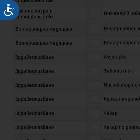
строителство
Достъпност
Архитектура и
Инженер в ин
строителство
Ветеринарен 
Ветеринарна медицина
Ветеринарен 
Ветеринарна медицина
Акушерка
Здравеопазване
Зъботехник
Здравеопазване
Инспектор по
Здравеопазване
Кинезитерапе
Здравеопазване
Лекар
Здравеопазване
Лекар по дент
Здравеопазване