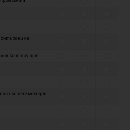
ектромагнит
монтирани на
иална конструкция
дни или несамоходни