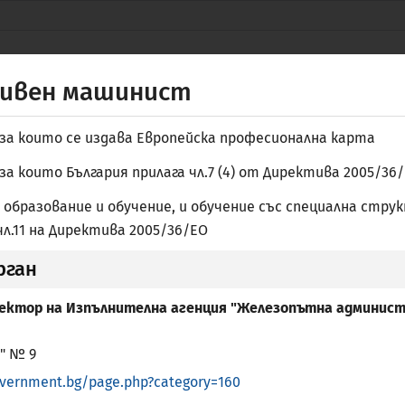
Защитените уебсайтове използват HTTPS
Заключване
или
https://
означава, че сте
НАЦИД
се свързали безопасно с уебсайта nacid.bg
ивен машинист
Споделяйте чувствителна информация само
на официални, защитени уебсайтове.
за които се издава Европейска професионална карта
за които България прилага чл.7 (4) от Директива 2005/36
 образование и обучение, и обучение със специална струк
 чл.11 на Директива 2005/36/ЕО
рган
ЧНА БИБЛИОТЕКА
АКАДЕМИЧНО ПРИЗНАВАНЕ
ПРОФЕ
ектор на Изпълнителна агенция "Железопътна админис
" № 9
overnment.bg/page.php?category=160
регулираните професии