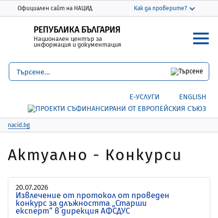
Моля,
THIS SITE IN ENGLISH
Официален сайт на НАЦИД
Как да проверите?
обърнете
Официалният сайт използва nacid.bg
внимание:
РЕПУБЛИКА БЪЛГАРИЯ
Домейнът nacid.bg принадлежи на
Национален център за
Този
Националния център за информация и
информация и документация
уебсайт
документация.
включва
система
Защитените уебсайтове използват HTTPS
за
Заключване
или
https://
означава, че сте
Е-УСЛУГИ
ENGLISH
достъпност.
се свързали безопасно с уебсайта nacid.bg
Споделяйте чувствителна информация
само на официални, защитени уебсайтове.
nacid.bg
Актуално - Конкурси
20.07.2026
Извлечение от протокол от проведен
конкурс за длъжността „Старши
експерт“ в дирекция АФСДУС