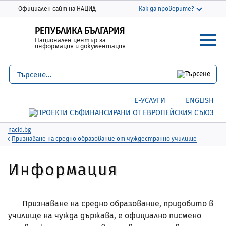
Моля,
THIS SITE IN ENGLISH
Официален сайт на НАЦИД
Как да проверите?
обърнете
Официалният сайт използва nacid.bg
внимание:
РЕПУБЛИКА БЪЛГАРИЯ
Домейнът nacid.bg принадлежи на
Национален център за
Този
Националния център за информация и
информация и документация
уебсайт
документация.
включва
система
Защитените уебсайтове използват HTTPS
за
Заключване
или
https://
означава, че сте
Е-УСЛУГИ
ENGLISH
достъпност.
се свързали безопасно с уебсайта nacid.bg
Споделяйте чувствителна информация
само на официални, защитени уебсайтове.
nacid.bg
Признаване на средно образование от чуждестранно училище
Информация
Признаване на средно образование, придобито в
училище на чужда държава, е официално писмено